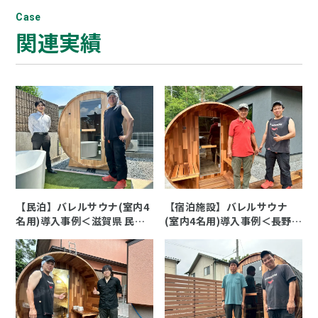
Case
関連実績
【民泊】バレルサウナ(室内4
【宿泊施設】バレルサウナ
名用)導入事例＜滋賀県 民泊
(室内4名用)導入事例＜長野県
K様＞
宿泊施設 I様＞