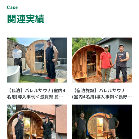
Case
関連実績
【民泊】バレルサウナ(室内4
【宿泊施設】バレルサウナ
名用)導入事例＜滋賀県 民泊
(室内4名用)導入事例＜長野県
K様＞
宿泊施設 I様＞